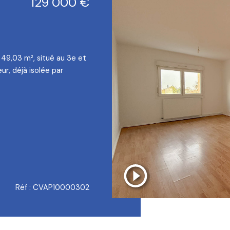
129 000 €
49,03 m², situé au 3e et
r, déjà isolée par
Réf : CVAP10000302