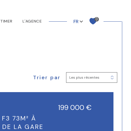
Langue
0
FR
STIMER
L'AGENCE
Terrains
Autre
Trier par
Filtrer
Les plus récentes
Réinitialiser les filtres
199 000 €
F3 73M² À
 DE LA GARE