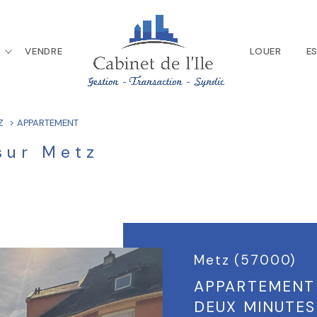
R
VENDRE
LOUER
E
Voir les
4
annonces
Appartements
Z
APPARTEMENT
uer
Estimer
sur Metz
1
LOCALISATION
BUDGET
nnée
z
Metz (57000)
APPARTEMENT 
DEUX MINUTES