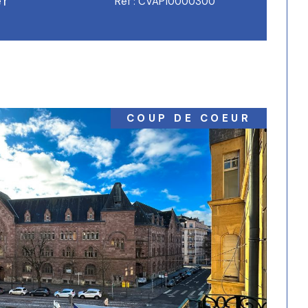
er
Réf : CVAP10000300
COUP DE COEUR