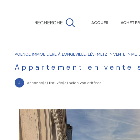
RECHERCHE
ACCUEIL
ACHETE
Tous nos biens
Maisons
AGENCE IMMOBILIÈRE À LONGEVILLE-LÈS-METZ
VENTE
MET
Acheter
Lo
de l'ancien
Appartement en vente 
1
TYPE DE BIEN
4
annonce(s) trouvée(s) selon vos critères
de l'ancien
à l'a
Appartement
57070 - Met