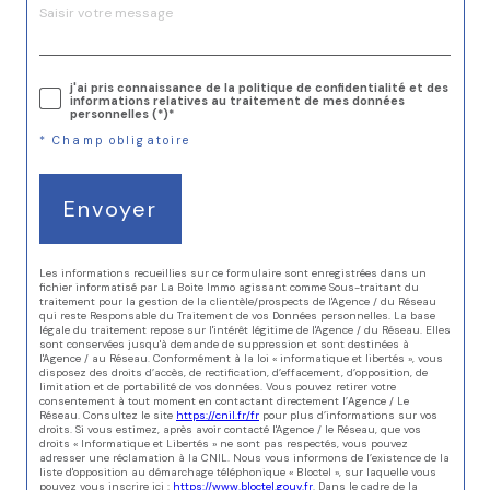
j'ai pris connaissance de la politique de confidentialité et des
informations relatives au traitement de mes données
personnelles (*)*
* Champ obligatoire
Envoyer
Les informations recueillies sur ce formulaire sont enregistrées dans un
fichier informatisé par La Boite Immo agissant comme Sous-traitant du
traitement pour la gestion de la clientèle/prospects de l'Agence / du Réseau
qui reste Responsable du Traitement de vos Données personnelles. La base
légale du traitement repose sur l'intérêt légitime de l'Agence / du Réseau. Elles
sont conservées jusqu'à demande de suppression et sont destinées à
l'Agence / au Réseau. Conformément à la loi « informatique et libertés », vous
disposez des droits d’accès, de rectification, d’effacement, d’opposition, de
limitation et de portabilité de vos données. Vous pouvez retirer votre
consentement à tout moment en contactant directement l’Agence / Le
Réseau. Consultez le site
https://cnil.fr/fr
pour plus d’informations sur vos
droits. Si vous estimez, après avoir contacté l'Agence / le Réseau, que vos
droits « Informatique et Libertés » ne sont pas respectés, vous pouvez
adresser une réclamation à la CNIL. Nous vous informons de l’existence de la
liste d'opposition au démarchage téléphonique « Bloctel », sur laquelle vous
pouvez vous inscrire ici :
https://www.bloctel.gouv.fr
. Dans le cadre de la