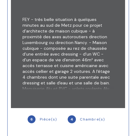
FEY - très belle situation à quelques 
minutes au sud de Metz pour ce projet 
d'architecte de maison cubique - à 
proximité des axes autoroutiers direction 
Luxembourg ou direction Nancy. - Maison 
cubique - composée au rez de chaussée 
d'une entrée avec dressing - d'un WC - 
d'un espace de vie d'environ 46m² avec 
accès terrasse et cuisine américaine avec 
accès cellier et garage 2 voitures. A l'étage 
4 chambres dont une suite parentale avec 
dressing et salle d'eau et une salle de bain. 
Menuiserie Alu et PVC - volets roulants Alu 
- portes int. Mosel Turen - façade en crépis 
teinté finition gratté WEBER Blanc et Gris. 
Maçonnerie en brique rouge - dalle en 
béton rector - vide sanitaire en agglo 
coffrant aéré. Terrasse portée sur 
6
Pièce(s)
4
Chambre(s)
terreplein de 37m². Dommage ouvrage. 
Vendu en l'état de gros œuvre fermé